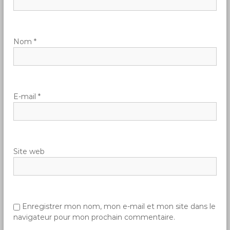
n
d
Nom
*
e
l
E-mail
*
’
a
Site web
r
t
i
Enregistrer mon nom, mon e-mail et mon site dans le
navigateur pour mon prochain commentaire.
c