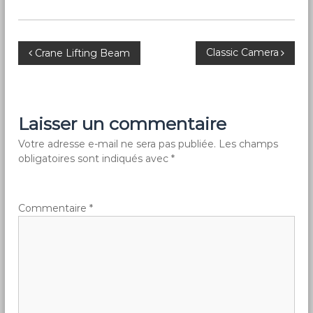
q
u
e
N
Classic Camera
Crane Lifting Beam
a
v
Laisser un commentaire
i
Votre adresse e-mail ne sera pas publiée.
Les champs
obligatoires sont indiqués avec
*
g
a
Commentaire
*
t
i
o