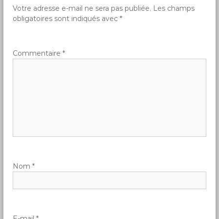
q
i
Votre adresse e-mail ne sera pas publiée.
Les champs
u
obligatoires sont indiqués avec
*
e
g
a
Commentaire
*
t
i
o
n
d
Nom
*
e
l
E-mail
*