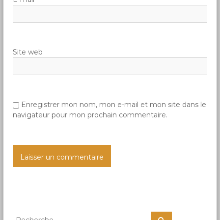
’
a
Site web
r
t
i
Enregistrer mon nom, mon e-mail et mon site dans le
navigateur pour mon prochain commentaire.
c
l
e
R
R